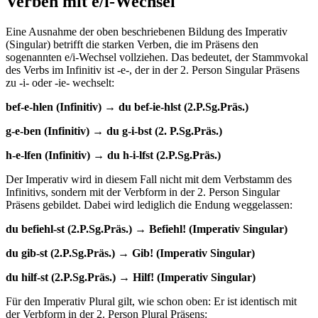
Verben mit e/i-Wechsel
Eine Ausnahme der oben beschriebenen Bildung des Imperativ
(Singular) betrifft die starken Verben, die im Präsens den
sogenannten e/i-Wechsel vollziehen. Das bedeutet, der Stammvokal
des Verbs im Infinitiv ist -e-, der in der 2. Person Singular Präsens
zu -i- oder -ie- wechselt:
bef-e-hlen (Infinitiv) → du bef-ie-hlst (2.P.Sg.Präs.)
g-e-ben (Infinitiv) → du g-i-bst (2. P.Sg.Präs.)
h-e-lfen (Infinitiv) → du h-i-lfst (2.P.Sg.Präs.)
Der Imperativ wird in diesem Fall nicht mit dem Verbstamm des
Infinitivs, sondern mit der Verbform in der 2. Person Singular
Präsens gebildet. Dabei wird lediglich die Endung weggelassen:
du befiehl-st (2.P.Sg.Präs.) → Befiehl! (Imperativ Singular)
du gib-st (2.P.Sg.Präs.) → Gib! (Imperativ Singular)
du hilf-st (2.P.Sg.Präs.) → Hilf! (Imperativ Singular)
Für den Imperativ Plural gilt, wie schon oben: Er ist identisch mit
der Verbform in der 2. Person Plural Präsens: