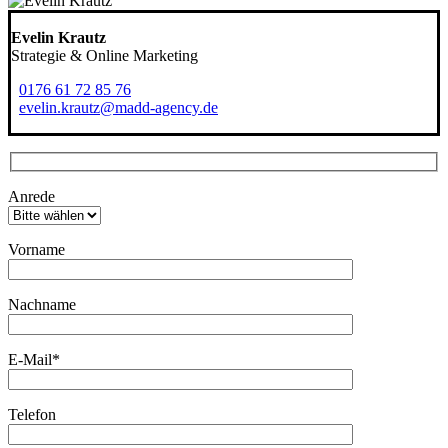
Evelin Krautz
Strategie & Online Marketing
0176 61 72 85 76
evelin.krautz@madd-agency.de
Bitte lasse dieses Feld leer.
Anrede
Vorname
Bitte lasse dieses Feld leer.
Nachname
E-Mail*
Telefon