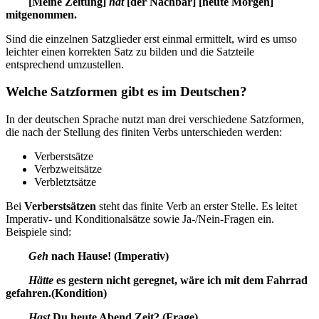
[Meine Zeitung]
hat
[der Nachbar] [heute Morgen]
mitgenommen.
Sind die einzelnen Satzglieder erst einmal ermittelt, wird es umso
leichter einen korrekten Satz zu bilden und die Satzteile
entsprechend umzustellen.
Welche Satzformen gibt es im Deutschen?
In der deutschen Sprache nutzt man drei verschiedene Satzformen,
die nach der Stellung des finiten Verbs unterschieden werden:
Verberstsätze
Verbzweitsätze
Verbletztsätze
Bei
Verberstsätzen
steht das finite Verb an erster Stelle. Es leitet
Imperativ- und Konditionalsätze sowie Ja-/Nein-Fragen ein.
Beispiele sind:
Geh
nach Hause! (Imperativ)
Hätte
es gestern nicht geregnet, wäre ich mit dem Fahrrad
gefahren.(Kondition)
Hast
Du heute Abend Zeit? (Frage)