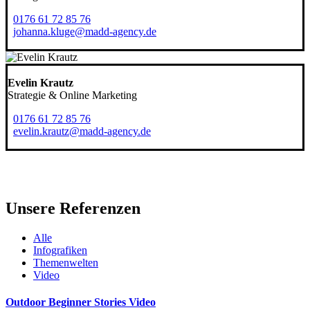
0176 61 72 85 76
johanna.kluge@madd-agency.de
Evelin Krautz
Strategie & Online Marketing
0176 61 72 85 76
evelin.krautz@madd-agency.de
Unsere Referenzen
Alle
Infografiken
Themenwelten
Video
Outdoor Beginner Stories Video