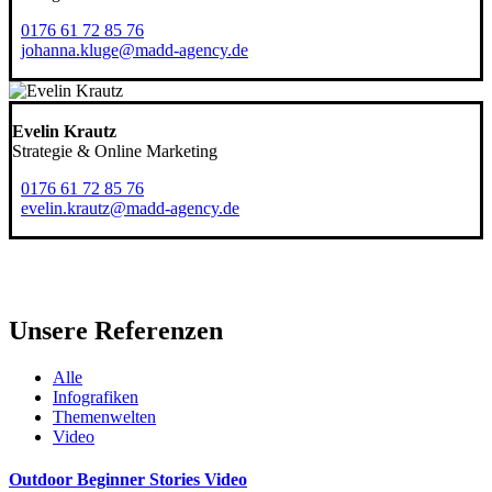
0176 61 72 85 76
johanna.kluge@madd-agency.de
Evelin Krautz
Strategie & Online Marketing
0176 61 72 85 76
evelin.krautz@madd-agency.de
Unsere Referenzen
Alle
Infografiken
Themenwelten
Video
Outdoor Beginner Stories Video